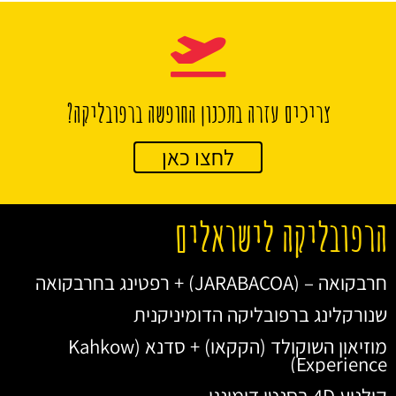
צריכים עזרה בתכנון החופשה ברפובליקה?
לחצו כאן
הרפובליקה לישראלים
חרבקואה – (JARABACOA) + רפטינג בחרבקואה
שנורקלינג ברפובליקה הדומיניקנית
מוזיאון השוקולד (הקקאו) + סדנא (Kahkow
Experience)
קולנוע 4D בסנטו דומינגו