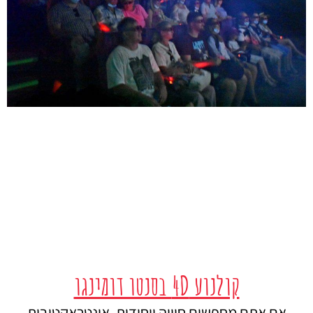
קולנוע 4D בסנטו דומינגו
אם אתם מחפשים חוויה ייחודית, אינטראקטיבית