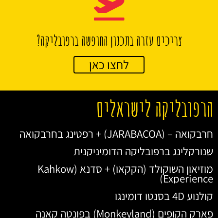
צריכים עזרה בתכנון החופשה ברפובליקה?
לחצו כאן
הרפובליקה לישראלים
חרבקואה – (JARABACOA) + רפטינג בחרבקואה
שנורקלינג ברפובליקה הדומיניקנית
מוזיאון השוקולד (הקקאו) + סדנא (Kahkow
Experience)
קולנוע 4D בסנטו דומינגו
פארק הקופים (Monkeyland) בפונטה קאנה