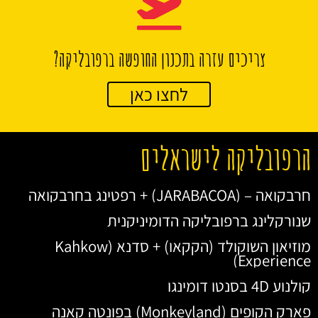
צריכים עזרה בתכנון החופשה ברפובליקה?
לחצו כאן
הרפובליקה לישראלים
חרבקואה – (JARABACOA) + רפטינג בחרבקואה
שנורקלינג ברפובליקה הדומיניקנית
מוזיאון השוקולד (הקקאו) + סדנא (Kahkow
Experience)
קולנוע 4D בסנטו דומינגו
פארק הקופים (Monkeyland) בפונטה קאנה