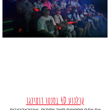
קולנוע 4D בסנטו דומינגו
אם אתם מחפשים חוויה ייחודית, אינטראקטיבית