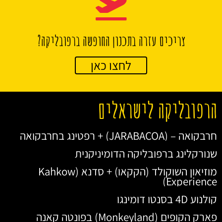
צריכים עזרה בתכנון החופשה ברפובליקה?
לחצו כאן
הרפובליקה לישראלים
חרבקואה – (JARABACOA) + רפטינג בחרבקואה
שנורקלינג ברפובליקה הדומיניקנית
מוזיאון השוקולד (הקקאו) + סדנא (Kahkow
Experience)
קולנוע 4D בסנטו דומינגו
פארק הקופים (Monkeyland) בפונטה קאנה