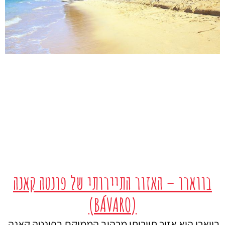
בווארו – האזור התיירותי של פונטה קאנה
(BÁVARO)
בווארו הוא אזור תיירותי מרהיב הממוקם בפונטה קאנה,