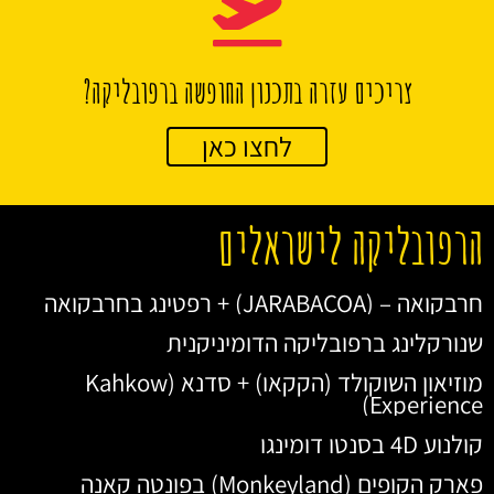
צריכים עזרה בתכנון החופשה ברפובליקה?
לחצו כאן
הרפובליקה לישראלים
חרבקואה – (JARABACOA) + רפטינג בחרבקואה
שנורקלינג ברפובליקה הדומיניקנית
מוזיאון השוקולד (הקקאו) + סדנא (Kahkow
Experience)
קולנוע 4D בסנטו דומינגו
פארק הקופים (Monkeyland) בפונטה קאנה