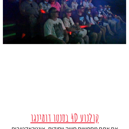
קולנוע 4D בסנטו דומינגו
אם אתם מחפשים חוויה ייחודית, אינטראקטיבית