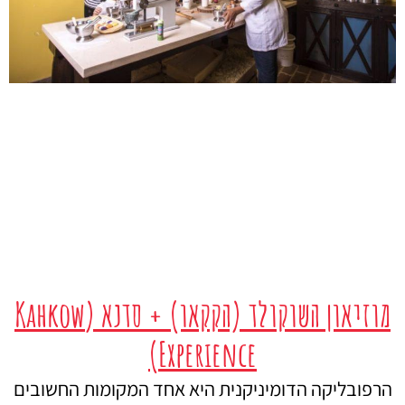
מוזיאון השוקולד (הקקאו) + סדנא (Kahkow
Experience)
הרפובליקה הדומיניקנית היא אחד המקומות החשובים