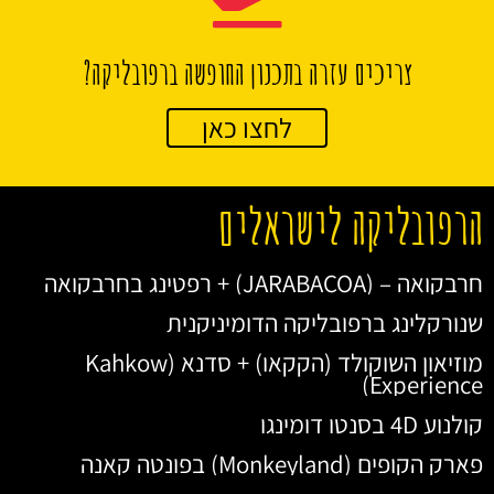
צריכים עזרה בתכנון החופשה ברפובליקה?
לחצו כאן
הרפובליקה לישראלים
חרבקואה – (JARABACOA) + רפטינג בחרבקואה
שנורקלינג ברפובליקה הדומיניקנית
מוזיאון השוקולד (הקקאו) + סדנא (Kahkow
Experience)
קולנוע 4D בסנטו דומינגו
פארק הקופים (Monkeyland) בפונטה קאנה