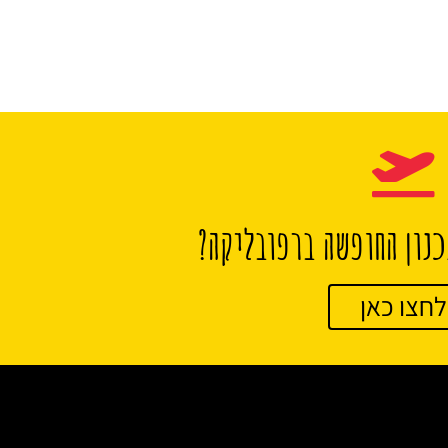
נון החופשה ברפובליקה?
לחצו כאן