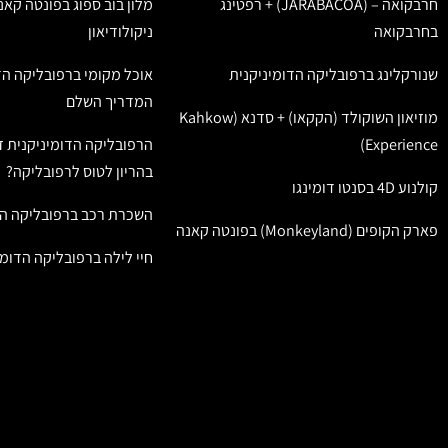
חרבקואה – (JARABACOA) + רפטינג
מלון בוב ספוג בפונטה קאנ
בחרבקואה
ניקולודיאון
שנורקלינג ברפובליקה הדומיניקנית
אוכל מקומי ברפובליקה הד
המדריך השלם
מוזיאון השוקולד (הקקאו) + סדנא (Kahkow
Experience)
הרפובליקה הדומיניקנית ז
בהריון לטוס לרפובליקה?
קולנוע 4D בסנטו דומינגו
השכרת רכב ברפובליקה הד
פארק הקופים (Monkeyland) בפונטה קאנה
חיי לילה ברפובליקה הדומי