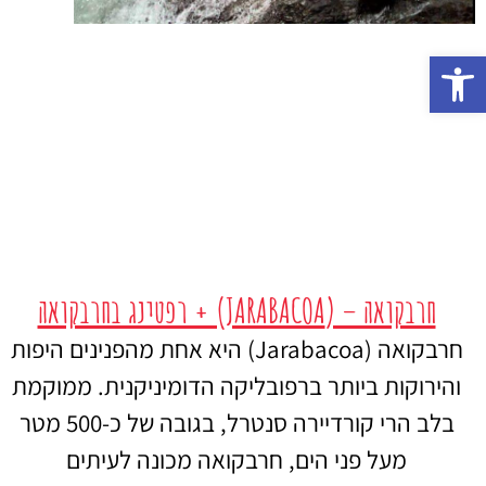
פתח סרגל נגישות
חרבקואה – (JARABACOA) + רפטינג בחרבקואה
חרבקואה (Jarabacoa) היא אחת מהפנינים היפות
והירוקות ביותר ברפובליקה הדומיניקנית. ממוקמת
בלב הרי קורדיירה סנטרל, בגובה של כ-500 מטר
מעל פני הים, חרבקואה מכונה לעיתים