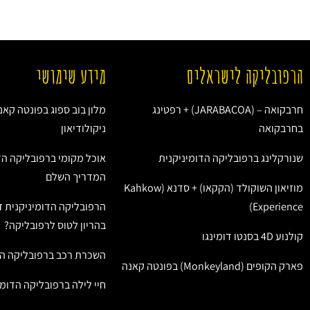
הרפובליקה לישראלים
מידע שימושי
חרבקואה – (JARABACOA) + רפטינג
מלון בוב ספוג בפונטה קאנ
בחרבקואה
ניקולודיאון
שנורקלינג ברפובליקה הדומיניקנית
אוכל מקומי ברפובליקה הד
המדריך השלם
מוזיאון השוקולד (הקקאו) + סדנא (Kahkow
Experience)
הרפובליקה הדומיניקנית ז
בהריון לטוס לרפובליקה?
קולנוע 4D בסנטו דומינגו
השכרת רכב ברפובליקה הד
פארק הקופים (Monkeyland) בפונטה קאנה
חיי לילה ברפובליקה הדומי