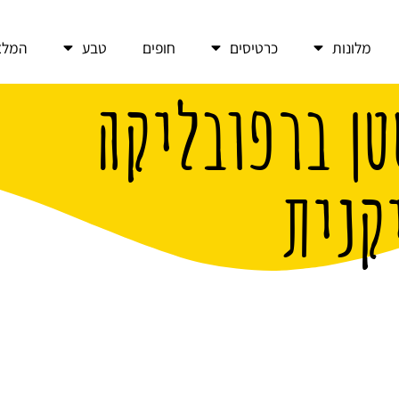
מלונות
כרטיסים
חופים
טבע
המלצ
טן ברפובליקה
קנית