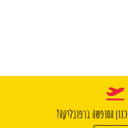
נון החופשה ברפובליקה?