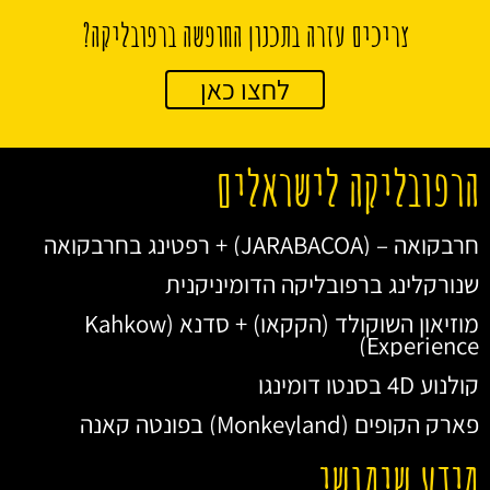
צריכים עזרה בתכנון החופשה ברפובליקה?
לחצו כאן
הרפובליקה לישראלים
חרבקואה – (JARABACOA) + רפטינג בחרבקואה
שנורקלינג ברפובליקה הדומיניקנית
מוזיאון השוקולד (הקקאו) + סדנא (Kahkow
Experience)
קולנוע 4D בסנטו דומינגו
פארק הקופים (Monkeyland) בפונטה קאנה
מידע שימושי