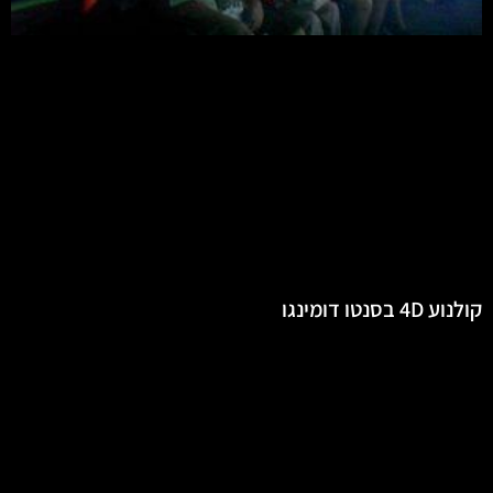
קולנוע 4D בסנטו דומינגו