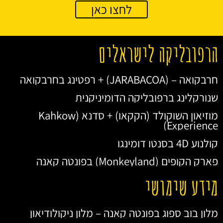
לחצו כאן
הרפובליקה לישראלים
חרבקואה – (JARABACOA) + רפטינג בחרבקואה
שנורקלינג ברפובליקה הדומיניקנית
מוזיאון השוקולד (הקקאו) + סדנא (Kahkow
Experience)
קולנוע 4D בסנטו דומינגו
פארק הקופים (Monkeyland) בפונטה קאנה
מידע שימושי
מלון בוב ספוג בפונטה קאנה – מלון ניקולודיאון