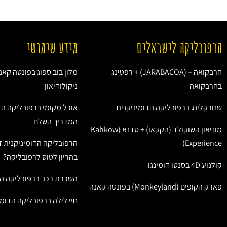
הרפובליקה לישראלים
מידע שימושי
חרבקואה – (JARABACOA) + רפטינג
מלון בוב ספוג בפונטה קאנ
בחרבקואה
ניקולודיאון
שנורקלינג ברפובליקה הדומיניקנית
אוכל מקומי ברפובליקה הד
המדריך השלם
מוזיאון השוקולד (הקקאו) + סדנא (Kahkow
Experience)
הרפובליקה הדומיניקנית ז
בהריון לטוס לרפובליקה?
קולנוע 4D בסנטו דומינגו
השכרת רכב ברפובליקה הד
פארק הקופים (Monkeyland) בפונטה קאנה
חיי לילה ברפובליקה הדומי