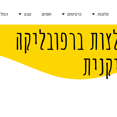
מלונות
כרטיסים
חופים
טבע
המלצ
צות ברפובליקה
קנית