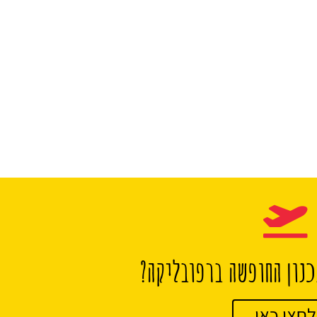
נון החופשה ברפובליקה?
לחצו כאן