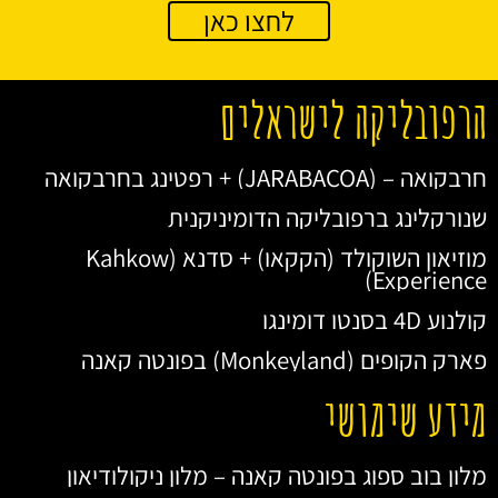
לחצו כאן
הרפובליקה לישראלים
חרבקואה – (JARABACOA) + רפטינג בחרבקואה
שנורקלינג ברפובליקה הדומיניקנית
מוזיאון השוקולד (הקקאו) + סדנא (Kahkow
Experience)
קולנוע 4D בסנטו דומינגו
פארק הקופים (Monkeyland) בפונטה קאנה
מידע שימושי
מלון בוב ספוג בפונטה קאנה – מלון ניקולודיאון