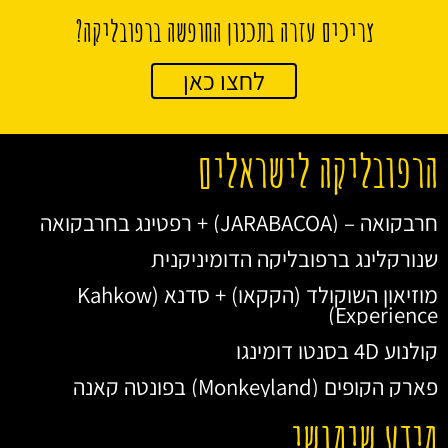
צריכים עזרה בתכנון החופשה ברפובליקה?
לחצו כאן
הרפובליקה לישראלים
חרבקואה – (JARABACOA) + רפטינג בחרבקואה
שנורקלינג ברפובליקה הדומיניקנית
מוזיאון השוקולד (הקקאו) + סדנא (Kahkow
Experience)
קולנוע 4D בסנטו דומינגו
פארק הקופים (Monkeyland) בפונטה קאנה
מידע שימושי