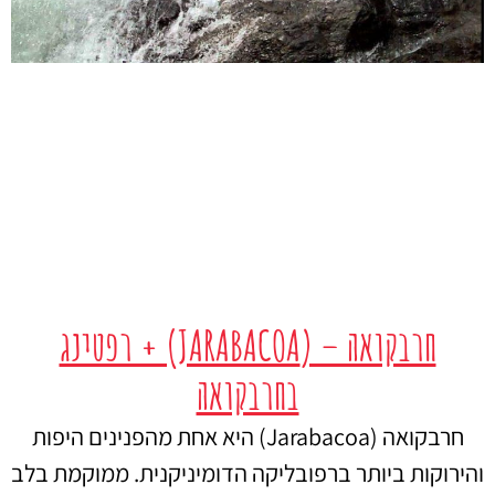
חרבקואה – (JARABACOA) + רפטינג
בחרבקואה
חרבקואה (Jarabacoa) היא אחת מהפנינים היפות
והירוקות ביותר ברפובליקה הדומיניקנית. ממוקמת בלב