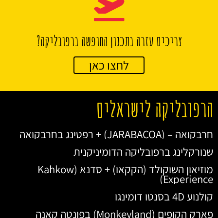
צריכים עזרה בתכנון החופשה ברפובליקה?
לחצו כאן
הרפובליקה לישראלים
חרבקואה – (JARABACOA) + רפטינג בחרבקואה
שנורקלינג ברפובליקה הדומיניקנית
מוזיאון השוקולד (הקקאו) + סדנא (Kahkow
Experience)
קולנוע 4D בסנטו דומינגו
פארק הקופים (Monkeyland) בפונטה קאנה