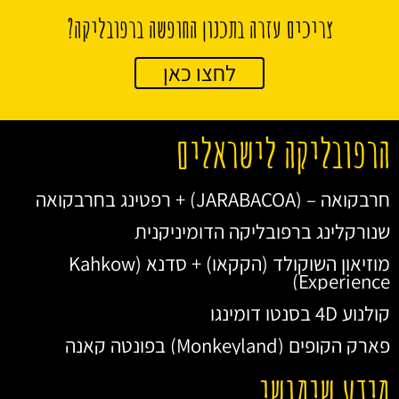
צריכים עזרה בתכנון החופשה ברפובליקה?
לחצו כאן
הרפובליקה לישראלים
חרבקואה – (JARABACOA) + רפטינג בחרבקואה
שנורקלינג ברפובליקה הדומיניקנית
מוזיאון השוקולד (הקקאו) + סדנא (Kahkow
Experience)
קולנוע 4D בסנטו דומינגו
פארק הקופים (Monkeyland) בפונטה קאנה
מידע שימושי