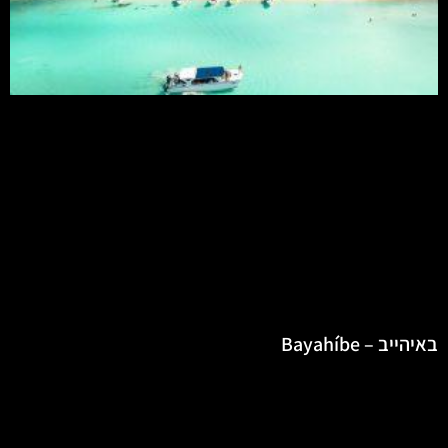
באיהייב – Bayahíbe