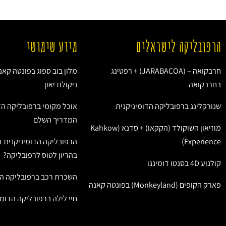
הרפובליקה לישראלים
מידע שימושי
חרבקואה – (JARABACOA) + רפטינג
מלון בוב ספוג בפונטה קאנ
בחרבקואה
ניקולודיאון
שנורקלינג ברפובליקה הדומיניקנית
אוכל מקומי ברפובליקה הד
המדריך השלם
מוזיאון השוקולד (הקקאו) + סדנא (Kahkow
Experience)
הרפובליקה הדומיניקנית ז
בהריון לטוס לרפובליקה?
קולנוע 4D בסנטו דומינגו
השכרת רכב ברפובליקה הד
פארק הקופים (Monkeyland) בפונטה קאנה
חיי לילה ברפובליקה הדומי