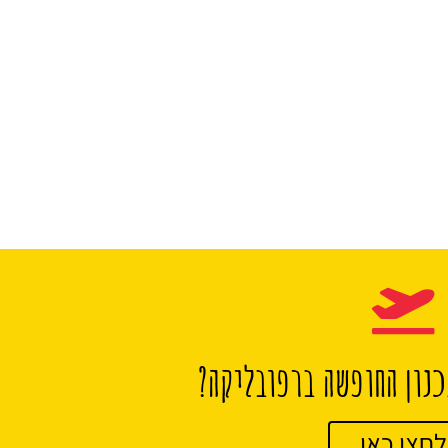
נון החופשה ברפובליקה?
לחצו כאן