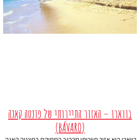
בווארו – האזור התיירותי של פונטה קאנה
(BÁVARO)
בווארו הוא אזור תיירותי מרהיב הממוקם בפונטה קאנה,