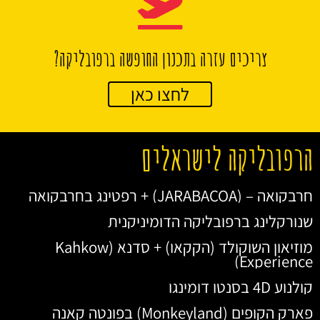
צריכים עזרה בתכנון החופשה ברפובליקה?
לחצו כאן
הרפובליקה לישראלים
חרבקואה – (JARABACOA) + רפטינג בחרבקואה
שנורקלינג ברפובליקה הדומיניקנית
מוזיאון השוקולד (הקקאו) + סדנא (Kahkow
Experience)
קולנוע 4D בסנטו דומינגו
פארק הקופים (Monkeyland) בפונטה קאנה