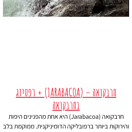
חרבקואה – (JARABACOA) + רפטינג
בחרבקואה
חרבקואה (Jarabacoa) היא אחת מהפנינים היפות
והירוקות ביותר ברפובליקה הדומיניקנית. ממוקמת בלב