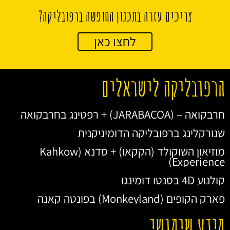
צריכים עזרה בתכנון החופשה ברפובליקה?
לחצו כאן
הרפובליקה לישראלים
חרבקואה – (JARABACOA) + רפטינג בחרבקואה
שנורקלינג ברפובליקה הדומיניקנית
מוזיאון השוקולד (הקקאו) + סדנא (Kahkow
Experience)
קולנוע 4D בסנטו דומינגו
פארק הקופים (Monkeyland) בפונטה קאנה
מידע שימושי