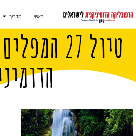
ראשי
מדריך
טיול 27 המ
הדומיני