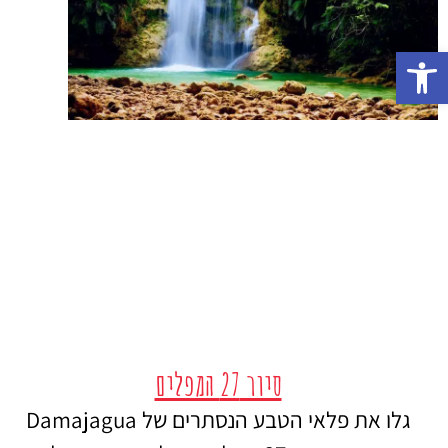
פתח סרגל נגישות
סיור 27 המפלים
גלו את פלאי הטבע הנסתרים של Damajagua