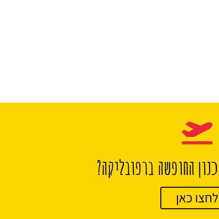
נון החופשה ברפובליקה?
לחצו כאן