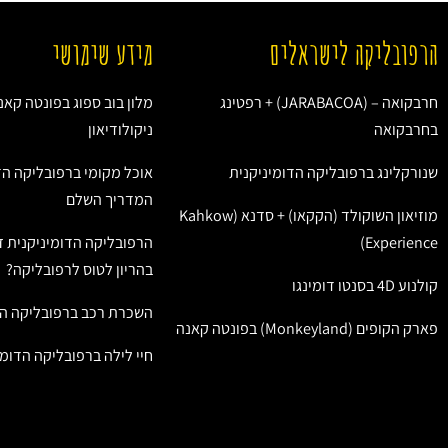
הרפובליקה לישראלים
מידע שימושי
חרבקואה – (JARABACOA) + רפטינג
מלון בוב ספוג בפונטה קאנ
בחרבקואה
ניקולודיאון
שנורקלינג ברפובליקה הדומיניקנית
אוכל מקומי ברפובליקה הד
המדריך השלם
מוזיאון השוקולד (הקקאו) + סדנא (Kahkow
Experience)
הרפובליקה הדומיניקנית ז
בהריון לטוס לרפובליקה?
קולנוע 4D בסנטו דומינגו
השכרת רכב ברפובליקה הד
פארק הקופים (Monkeyland) בפונטה קאנה
חיי לילה ברפובליקה הדומי