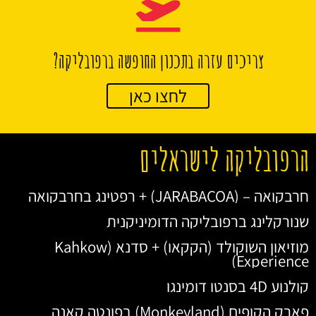
צריכים עזרה בתכנון החופשה ברפובליקה?
לחצו כאן
הרפובליקה לישראלים
חרבקואה – (JARABACOA) + רפטינג בחרבקואה
שנורקלינג ברפובליקה הדומיניקנית
מוזיאון השוקולד (הקקאו) + סדנא (Kahkow
Experience)
קולנוע 4D בסנטו דומינגו
פארק הקופים (Monkeyland) בפונטה קאנה