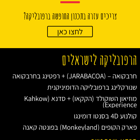
צריכים עזרה בתכנון החופשה ברפובליקה?
לחצו כאן
הרפובליקה לישראלים
חרבקואה – (JARABACOA) + רפטינג בחרבקואה
שנורקלינג ברפובליקה הדומיניקנית
מוזיאון השוקולד (הקקאו) + סדנא (Kahkow
Experience)
קולנוע 4D בסנטו דומינגו
פארק הקופים (Monkeyland) בפונטה קאנה