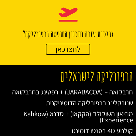
צריכים עזרה בתכנון החופשה ברפובליקה?
לחצו כאן
הרפובליקה לישראלים
חרבקואה – (JARABACOA) + רפטינג בחרבקואה
שנורקלינג ברפובליקה הדומיניקנית
מוזיאון השוקולד (הקקאו) + סדנא (Kahkow
Experience)
קולנוע 4D בסנטו דומינגו