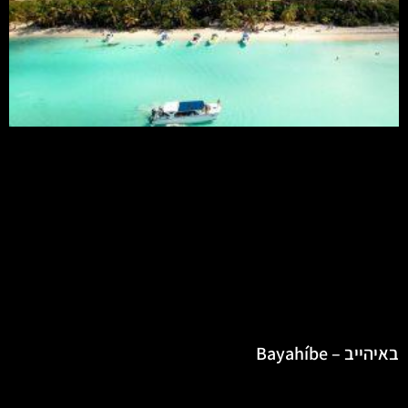
באיהייב – Bayahíbe