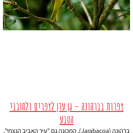
צפרות בברהונה – גן עדן לצפרים ולחובבי
הטבע
ברהונה (Jarabacoa), המכונה גם "עיר האביב הנצחי",