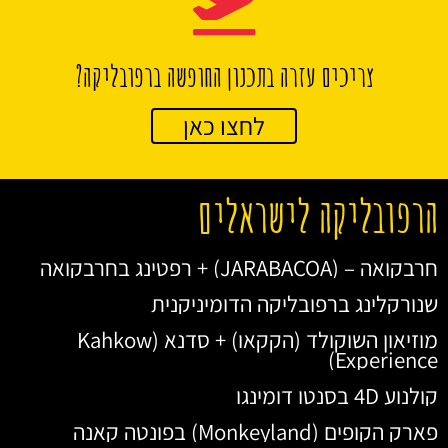
צריכים עזרה בתכנון החופשה ברפובליקה?
לחצו כאן
הרפובליקה לישראלים
חרבקואה – (JARABACOA) + רפטינג בחרבקואה
שנורקלינג ברפובליקה הדומיניקנית
מוזיאון השוקולד (הקקאו) + סדנא (Kahkow
Experience)
קולנוע 4D בסנטו דומינגו
פארק הקופים (Monkeyland) בפונטה קאנה