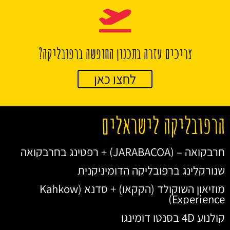
צריכים עזרה בתכנון החופשה ברפובליקה?
לחצו כאן
הרפובליקה לישראלים
חרבקואה – (JARABACOA) + רפטינג בחרבקואה
שנורקלינג ברפובליקה הדומיניקנית
מוזיאון השוקולד (הקקאו) + סדנא (Kahkow
Experience)
קולנוע 4D בסנטו דומינגו