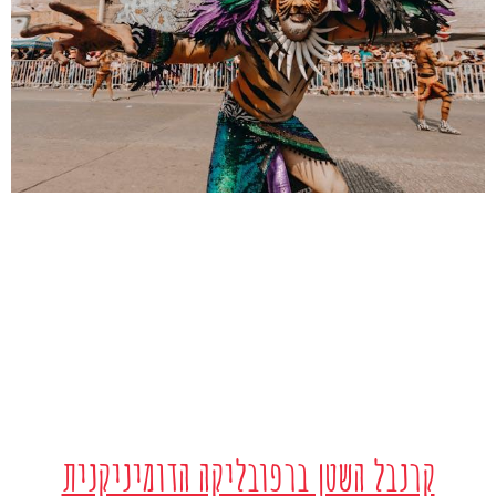
קרנבל השטן ברפובליקה הדומיניקנית