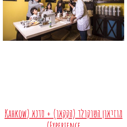
מוזיאון השוקולד (הקקאו) + סדנא (Kahkow
Experience)