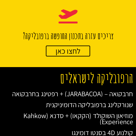
צריכים עזרה בתכנון החופשה ברפובליקה?
לחצו כאן
הרפובליקה לישראלים
חרבקואה – (JARABACOA) + רפטינג בחרבקואה
שנורקלינג ברפובליקה הדומיניקנית
מוזיאון השוקולד (הקקאו) + סדנא (Kahkow
Experience)
קולנוע 4D בסנטו דומינגו