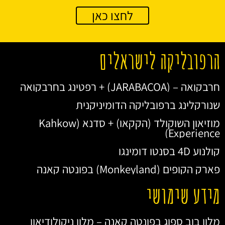
לחצו כאן
הרפובליקה לישראלים
חרבקואה – (JARABACOA) + רפטינג בחרבקואה
שנורקלינג ברפובליקה הדומיניקנית
מוזיאון השוקולד (הקקאו) + סדנא (Kahkow
Experience)
קולנוע 4D בסנטו דומינגו
פארק הקופים (Monkeyland) בפונטה קאנה
מידע שימושי
מלון בוב ספוג בפונטה קאנה – מלון ניקולודיאון