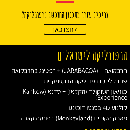
צריכים עזרה בתכנון החופשה ברפובליקה?
לחצו כאן
הרפובליקה לישראלים
חרבקואה – (JARABACOA) + רפטינג בחרבקואה
שנורקלינג ברפובליקה הדומיניקנית
מוזיאון השוקולד (הקקאו) + סדנא (Kahkow
Experience)
קולנוע 4D בסנטו דומינגו
פארק הקופים (Monkeyland) בפונטה קאנה