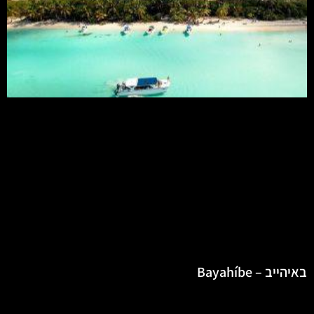
באיהייב – Bayahíbe