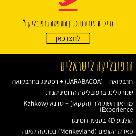
צריכים עזרה בתכנון החופשה ברפובליקה?
לחצו כאן
הרפובליקה לישראלים
חרבקואה – (JARABACOA) + רפטינג בחרבקואה
שנורקלינג ברפובליקה הדומיניקנית
מוזיאון השוקולד (הקקאו) + סדנא (Kahkow
Experience)
קולנוע 4D בסנטו דומינגו
פארק הקופים (Monkeyland) בפונטה קאנה