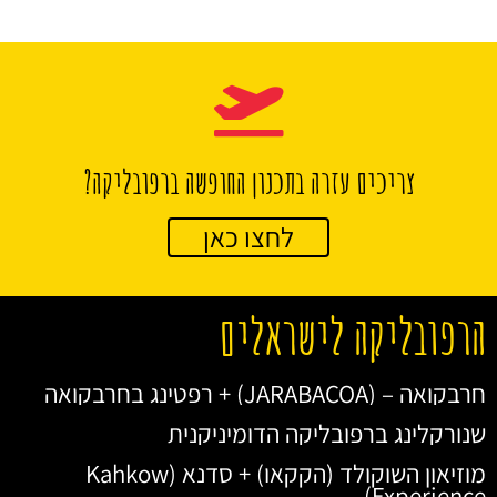
צריכים עזרה בתכנון החופשה ברפובליקה?
לחצו כאן
הרפובליקה לישראלים
חרבקואה – (JARABACOA) + רפטינג בחרבקואה
שנורקלינג ברפובליקה הדומיניקנית
מוזיאון השוקולד (הקקאו) + סדנא (Kahkow
Experience)