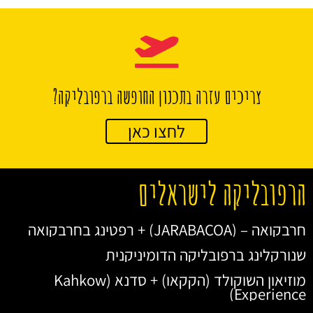
צריכים עזרה בתכנון החופשה ברפובליקה?
לחצו כאן
הרפובליקה לישראלים
חרבקואה – (JARABACOA) + רפטינג בחרבקואה
שנורקלינג ברפובליקה הדומיניקנית
מוזיאון השוקולד (הקקאו) + סדנא (Kahkow
Experience)