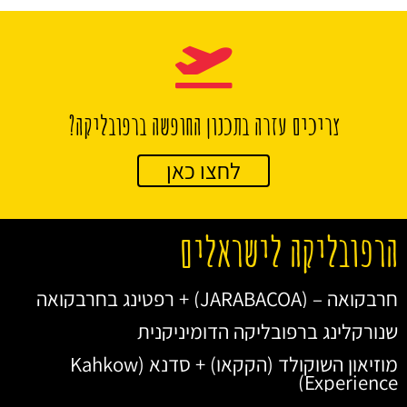
צריכים עזרה בתכנון החופשה ברפובליקה?
לחצו כאן
הרפובליקה לישראלים
חרבקואה – (JARABACOA) + רפטינג בחרבקואה
שנורקלינג ברפובליקה הדומיניקנית
מוזיאון השוקולד (הקקאו) + סדנא (Kahkow
Experience)