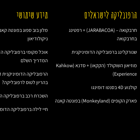
הרפובליקה לישראלים
מידע שימושי
חרבקואה – (JARABACOA) + רפטינג
מלון בוב ספוג בפונטה קאנ
בחרבקואה
ניקולודיאון
שנורקלינג ברפובליקה הדומיניקנית
אוכל מקומי ברפובליקה הד
המדריך השלם
מוזיאון השוקולד (הקקאו) + סדנא (Kahkow
Experience)
הרפובליקה הדומיניקנית ז
בהריון לטוס לרפובליקה?
קולנוע 4D בסנטו דומינגו
השכרת רכב ברפובליקה הד
פארק הקופים (Monkeyland) בפונטה קאנה
חיי לילה ברפובליקה הדומי