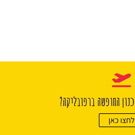
נון החופשה ברפובליקה?
לחצו כאן