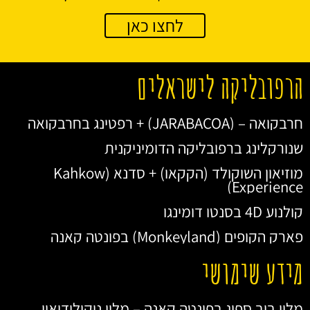
לחצו כאן
הרפובליקה לישראלים
חרבקואה – (JARABACOA) + רפטינג בחרבקואה
שנורקלינג ברפובליקה הדומיניקנית
מוזיאון השוקולד (הקקאו) + סדנא (Kahkow
Experience)
קולנוע 4D בסנטו דומינגו
פארק הקופים (Monkeyland) בפונטה קאנה
מידע שימושי
מלון בוב ספוג בפונטה קאנה – מלון ניקולודיאון