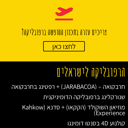
צריכים עזרה בתכנון החופשה ברפובליקה?
לחצו כאן
הרפובליקה לישראלים
חרבקואה – (JARABACOA) + רפטינג בחרבקואה
שנורקלינג ברפובליקה הדומיניקנית
מוזיאון השוקולד (הקקאו) + סדנא (Kahkow
Experience)
קולנוע 4D בסנטו דומינגו