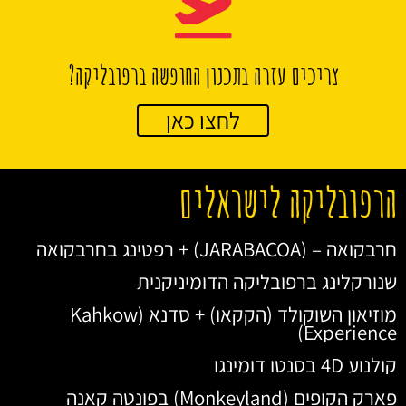
צריכים עזרה בתכנון החופשה ברפובליקה?
לחצו כאן
הרפובליקה לישראלים
חרבקואה – (JARABACOA) + רפטינג בחרבקואה
שנורקלינג ברפובליקה הדומיניקנית
מוזיאון השוקולד (הקקאו) + סדנא (Kahkow
Experience)
קולנוע 4D בסנטו דומינגו
פארק הקופים (Monkeyland) בפונטה קאנה