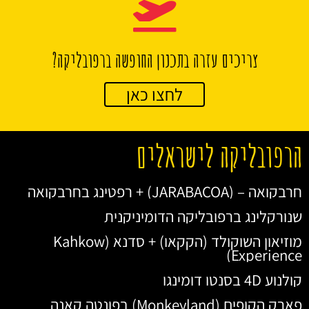
צריכים עזרה בתכנון החופשה ברפובליקה?
לחצו כאן
הרפובליקה לישראלים
חרבקואה – (JARABACOA) + רפטינג בחרבקואה
שנורקלינג ברפובליקה הדומיניקנית
מוזיאון השוקולד (הקקאו) + סדנא (Kahkow
Experience)
קולנוע 4D בסנטו דומינגו
פארק הקופים (Monkeyland) בפונטה קאנה