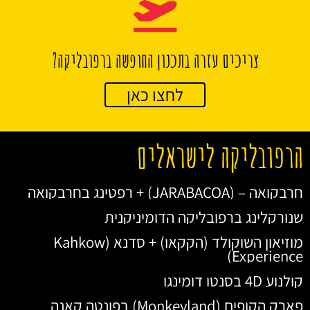
צריכים עזרה בתכנון החופשה ברפובליקה?
לחצו כאן
הרפובליקה לישראלים
חרבקואה – (JARABACOA) + רפטינג בחרבקואה
שנורקלינג ברפובליקה הדומיניקנית
מוזיאון השוקולד (הקקאו) + סדנא (Kahkow
Experience)
קולנוע 4D בסנטו דומינגו
פארק הקופים (Monkeyland) בפונטה קאנה