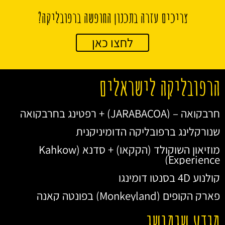
צריכים עזרה בתכנון החופשה ברפובליקה?
לחצו כאן
הרפובליקה לישראלים
חרבקואה – (JARABACOA) + רפטינג בחרבקואה
שנורקלינג ברפובליקה הדומיניקנית
מוזיאון השוקולד (הקקאו) + סדנא (Kahkow
Experience)
קולנוע 4D בסנטו דומינגו
פארק הקופים (Monkeyland) בפונטה קאנה
מידע שימושי