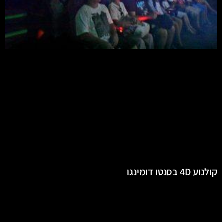
קולנוע 4D בסנטו דומינגו