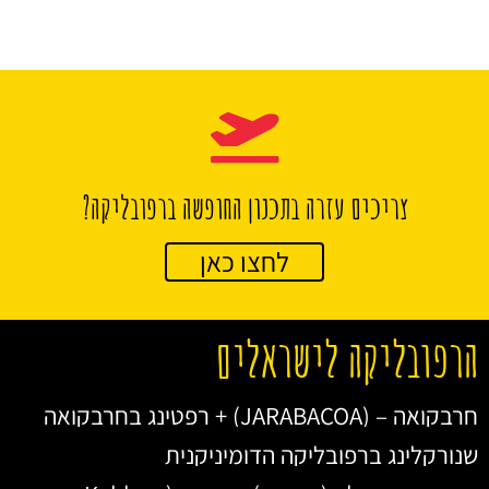
צריכים עזרה בתכנון החופשה ברפובליקה?
לחצו כאן
הרפובליקה לישראלים
חרבקואה – (JARABACOA) + רפטינג בחרבקואה
שנורקלינג ברפובליקה הדומיניקנית