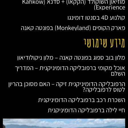
מוזיאון השוקולד (הקקאו) + סדנא (Kahkow
Experience)
קולנוע 4D בסנטו דומינגו
פארק הקופים (Monkeyland) בפונטה קאנה
מידע שימושי
מלון בוב ספוג בפונטה קאנה – מלון ניקולודיאון
אוכל מקומי ברפובליקה הדומיניקנית – המדריך
השלם
הרפובליקה הדומיניקנית זיקה – האם מסוכן בהריון
לטוס לרפובליקה?
השכרת רכב ברפובליקה הדומיניקנית
חיי לילה ברפובליקה הדומיניקנית