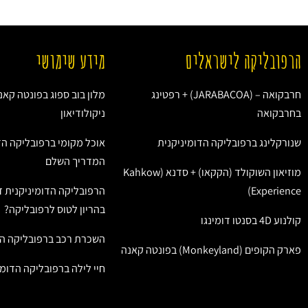
הרפובליקה לישראלים
מידע שימושי
חרבקואה – (JARABACOA) + רפטינג
מלון בוב ספוג בפונטה קאנ
בחרבקואה
ניקולודיאון
שנורקלינג ברפובליקה הדומיניקנית
אוכל מקומי ברפובליקה הד
המדריך השלם
מוזיאון השוקולד (הקקאו) + סדנא (Kahkow
Experience)
הרפובליקה הדומיניקנית ז
בהריון לטוס לרפובליקה?
קולנוע 4D בסנטו דומינגו
השכרת רכב ברפובליקה הד
פארק הקופים (Monkeyland) בפונטה קאנה
חיי לילה ברפובליקה הדומי