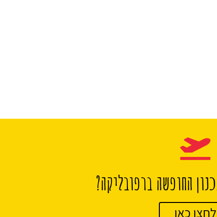
נון החופשה ברפובליקה?
לחצו כאן