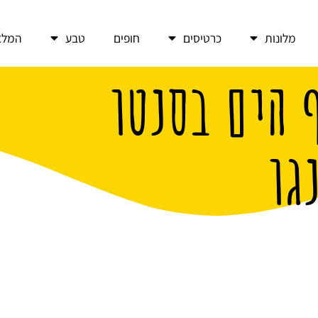
מלונות
כרטיסים
חופים
טבע
המלצ
 הים בסנטו
גו