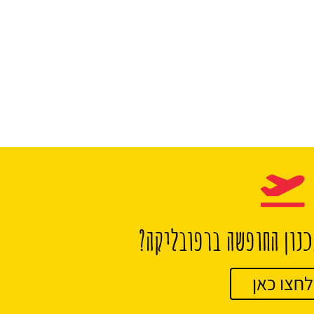
נון החופשה ברפובליקה?
לחצו כאן