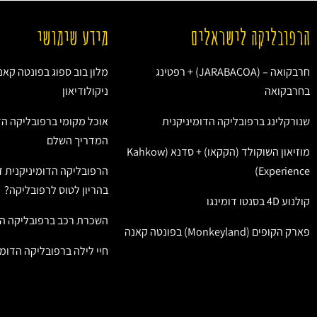
הרפובליקה לישראלים
מידע שימושי
חרבקואה – (JARABACOA) + רפטינג
מלון בוב ספוג בפונטה קאנ
בחרבקואה
ניקולודיאון
שנורקלינג ברפובליקה הדומיניקנית
אוכל מקומי ברפובליקה הד
המדריך השלם
מוזיאון השוקולד (הקקאו) + סדנא (Kahkow
Experience)
הרפובליקה הדומיניקנית ז
בהריון לטוס לרפובליקה?
קולנוע 4D בסנטו דומינגו
השכרת רכב ברפובליקה הד
פארק הקופים (Monkeyland) בפונטה קאנה
חיי לילה ברפובליקה הדומי