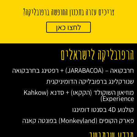
צריכים עזרה בתכנון החופשה ברפובליקה?
לחצו כאן
הרפובליקה לישראלים
חרבקואה – (JARABACOA) + רפטינג בחרבקואה
שנורקלינג ברפובליקה הדומיניקנית
מוזיאון השוקולד (הקקאו) + סדנא (Kahkow
Experience)
קולנוע 4D בסנטו דומינגו
פארק הקופים (Monkeyland) בפונטה קאנה
מידע שימושי