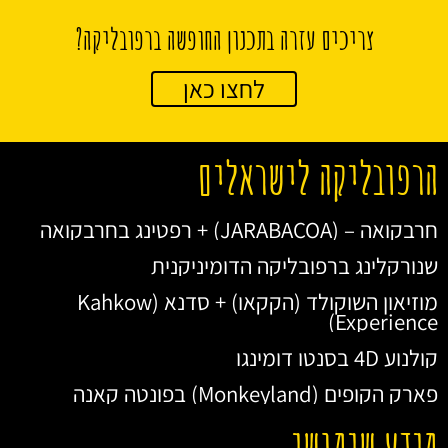
צריכים עזרה בתכנון החופשה ברפובליקה?
לחצו כאן
הרפובליקה לישראלים
חרבקואה – (JARABACOA) + רפטינג בחרבקואה
שנורקלינג ברפובליקה הדומיניקנית
מוזיאון השוקולד (הקקאו) + סדנא (Kahkow
Experience)
קולנוע 4D בסנטו דומינגו
פארק הקופים (Monkeyland) בפונטה קאנה
מידע שימושי