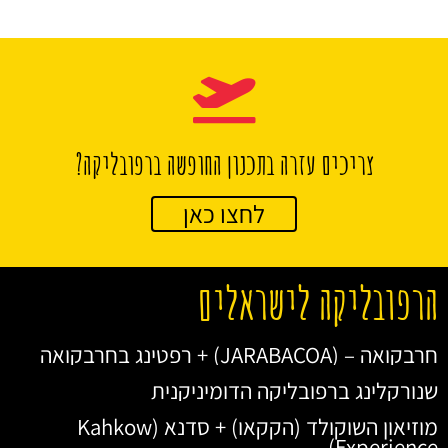
צריכים עזרה בתכנון החופשה ברפובליקה?
לחצו כאן
הרפובליקה לישראלים
חרבקואה – (JARABACOA) + רפטינג בחרבקואה
שנורקלינג ברפובליקה הדומיניקנית
מוזיאון השוקולד (הקקאו) + סדנא (Kahkow
Experience)