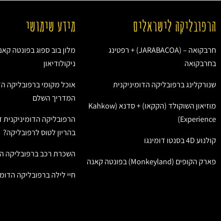
הרפובליקה לישראלים
מידע שימושי
חרבקואה – (JARABACOA) + רפטינג
מלון בוב ספוג בפונטה קאנ
בחרבקואה
ניקולודיאון
שנורקלינג ברפובליקה הדומיניקנית
אוכל מקומי ברפובליקה הד
המדריך השלם
מוזיאון השוקולד (הקקאו) + סדנא (Kahkow
Experience)
הרפובליקה הדומיניקנית ז
בהריון לטוס לרפובליקה?
קולנוע 4D בסנטו דומינגו
השכרת רכב ברפובליקה הד
פארק הקופים (Monkeyland) בפונטה קאנה
חיי לילה ברפובליקה הדומי