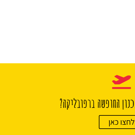
נון החופשה ברפובליקה?
לחצו כאן