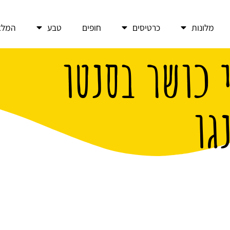
מלונות
כרטיסים
חופים
טבע
המלצ
 כושר בסנטו
גו