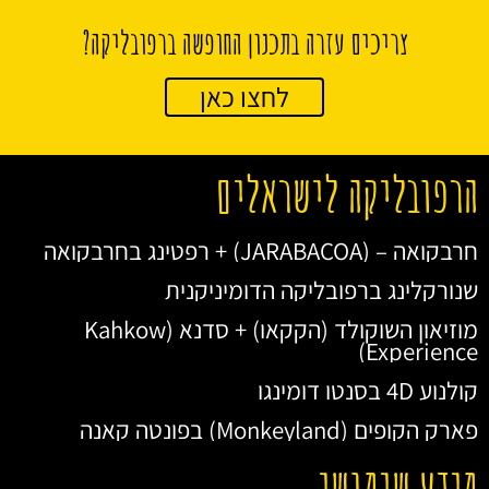
צריכים עזרה בתכנון החופשה ברפובליקה?
לחצו כאן
הרפובליקה לישראלים
חרבקואה – (JARABACOA) + רפטינג בחרבקואה
שנורקלינג ברפובליקה הדומיניקנית
מוזיאון השוקולד (הקקאו) + סדנא (Kahkow
Experience)
קולנוע 4D בסנטו דומינגו
פארק הקופים (Monkeyland) בפונטה קאנה
מידע שימושי