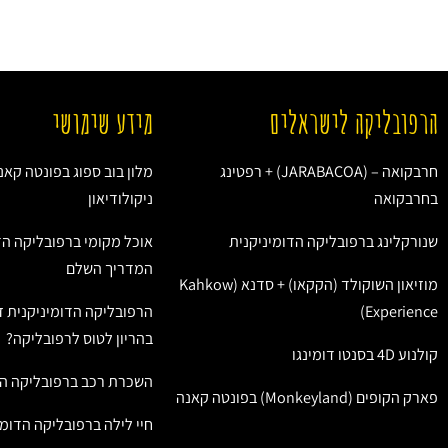
הרפובליקה לישראלים
מידע שימושי
חרבקואה – (JARABACOA) + רפטינג
מלון בוב ספוג בפונטה קאנ
בחרבקואה
ניקולודיאון
שנורקלינג ברפובליקה הדומיניקנית
אוכל מקומי ברפובליקה הד
המדריך השלם
מוזיאון השוקולד (הקקאו) + סדנא (Kahkow
Experience)
הרפובליקה הדומיניקנית ז
בהריון לטוס לרפובליקה?
קולנוע 4D בסנטו דומינגו
השכרת רכב ברפובליקה הד
פארק הקופים (Monkeyland) בפונטה קאנה
חיי לילה ברפובליקה הדומי