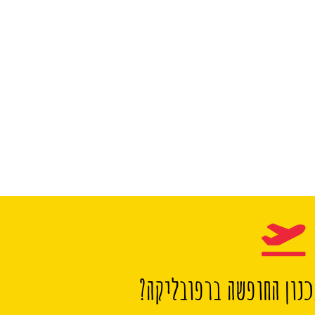
נון החופשה ברפובליקה?