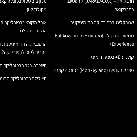
חרבקואה – (JARABACOA) + רפטינג
מלון בוב ספוג בפונטה קאנ
בחרבקואה
ניקולודיאון
שנורקלינג ברפובליקה הדומיניקנית
אוכל מקומי ברפובליקה הד
המדריך השלם
מוזיאון השוקולד (הקקאו) + סדנא (Kahkow
Experience)
הרפובליקה הדומיניקנית ז
בהריון לטוס לרפובליקה?
קולנוע 4D בסנטו דומינגו
השכרת רכב ברפובליקה הד
פארק הקופים (Monkeyland) בפונטה קאנה
חיי לילה ברפובליקה הדומי