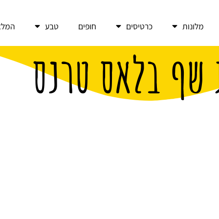
מלונות
כרטיסים
חופים
טבע
המלצ
 שף בלאס טרנס