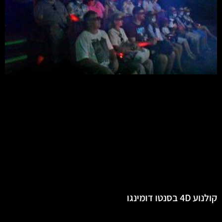
קולנוע 4D בסנטו דומינגו