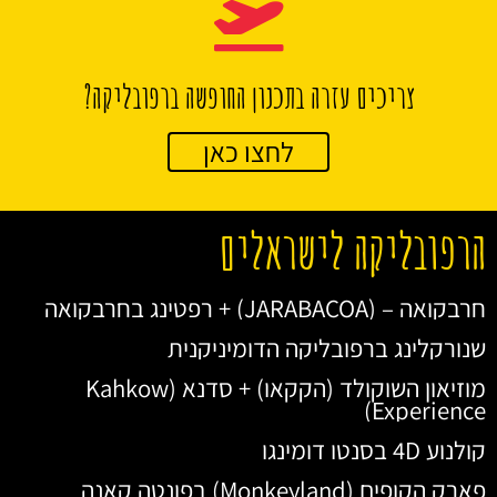
צריכים עזרה בתכנון החופשה ברפובליקה?
לחצו כאן
הרפובליקה לישראלים
חרבקואה – (JARABACOA) + רפטינג בחרבקואה
שנורקלינג ברפובליקה הדומיניקנית
מוזיאון השוקולד (הקקאו) + סדנא (Kahkow
Experience)
קולנוע 4D בסנטו דומינגו
פארק הקופים (Monkeyland) בפונטה קאנה