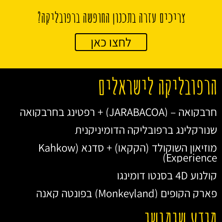
צריכים עזרה בתכנון החופשה ברפובליקה?
לחצו כאן
הרפובליקה לישראלים
חרבקואה – (JARABACOA) + רפטינג בחרבקואה
שנורקלינג ברפובליקה הדומיניקנית
מוזיאון השוקולד (הקקאו) + סדנא (Kahkow
Experience)
קולנוע 4D בסנטו דומינגו
פארק הקופים (Monkeyland) בפונטה קאנה
מידע שימושי